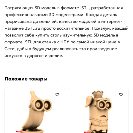
Потрясающая 3D модель в формате .STL, разработанная
Рукоятки
профессиональными 3D модельерами. Каждая деталь
прорисована до мелочей, качество моделей в интернет-
Фасады
магазине 3STL.ru просто восхитительное! Пожалуй, каждый
позволит себе купить столь изумительную 3D модель в
Цветы
формате .STL для станка с ЧПУ по самой низкой цене в
Сети, дабы в будущем реализовать это произведение
Часы
искусств в дорогое изделие.
8 марта
Похожие товары
Статуэтки
Шахматы
Центральный декор