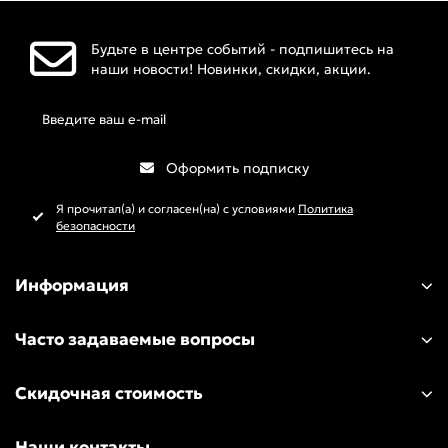
Декор
Кресты
Будьте в центре событий - подпишитесь на
наши новости! Новинки, скидки, акции.
Декор угловой
Монограммы
Знаки Зодиака
Панно
Оформить подписку
Иконостасы
Слова
Я прочитал(а) и согласен(на) с условиями
Политика
безопасности
Иконы
Топперы
Капители
Часы
Информация
Киоты
Часто задаваемые вопросы
Кресты
Скидочная стоимость
Кронштейны
Наши контакты