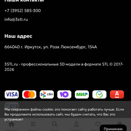
Мебель
+7 (3952) 585-300
info@3stl.ru
Нарды
Наш адрес
Панели
664040 г. Иркутск, ул. Роза Люксембург, 154А
Панно
3STL.ru - профессиональные 3D модели в формате STL © 2017-
Пепельницы
2026
Персонажи
Рамки
Мы сохраняем файлы cookie: это помогает сайту работать лучше. Если
Решетки
Вы продолжите использовать сайт, мы будем считать, что Вас это
устраивает
Розетки
Принимаю
Главная
Каталог
Поиск
Аккаунт
Избранное
Корзина