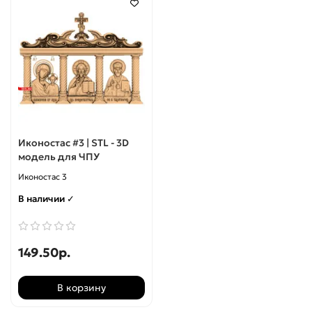
Рукоятки
Фасады
Цветы
Часы
Иконостас #3 | STL - 3D
модель для ЧПУ
8 марта
Иконостас 3
Статуэтки
В наличии ✓
Шахматы
149.50р.
Центральный декор
В корзину