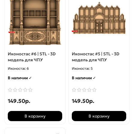
Мебель
Нарды
Панели
Иконостас #6 | STL - 3D
Иконостас #5 | STL - 3D
Панно
модель для ЧПУ
модель для ЧПУ
Иконостас 6
Иконостас 5
Пепельницы
В наличии ✓
В наличии ✓
Персонажи
Рамки
149.50р.
149.50р.
Решетки
В корзину
В корзину
Розетки