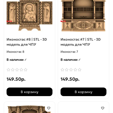
Декор
Кресты
Декор угловой
Монограммы
Знаки Зодиака
Панно
Иконостас #8 | STL - 3D
Иконостас #7 | STL - 3D
модель для ЧПУ
модель для ЧПУ
Иконостасы
Слова
Иконостас 8
Иконостас 7
Иконы
Топперы
В наличии ✓
В наличии ✓
Капители
Часы
149.50р.
149.50р.
Киоты
В корзину
В корзину
Кресты
Кронштейны