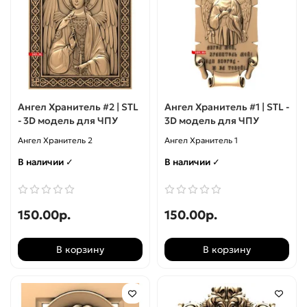
Декор
Кресты
Декор угловой
Монограммы
Знаки Зодиака
Панно
Ангел Хранитель #2 | STL
Ангел Хранитель #1 | STL -
- 3D модель для ЧПУ
3D модель для ЧПУ
Иконостасы
Слова
Ангел Хранитель 2
Ангел Хранитель 1
Иконы
Топперы
В наличии ✓
В наличии ✓
Капители
Часы
150.00р.
150.00р.
Киоты
В корзину
В корзину
Кресты
Кронштейны