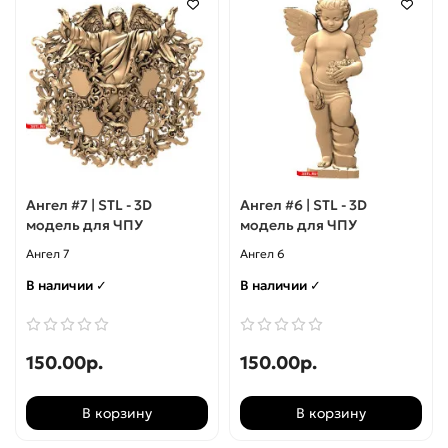
Рукоятки
Фасады
Цветы
Часы
Ангел #7 | STL - 3D
Ангел #6 | STL - 3D
модель для ЧПУ
модель для ЧПУ
8 марта
Ангел 7
Ангел 6
Статуэтки
В наличии ✓
В наличии ✓
Шахматы
150.00р.
150.00р.
Центральный декор
В корзину
В корзину