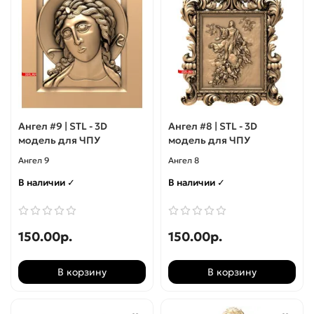
Мебель
Нарды
Панели
Ангел #9 | STL - 3D
Ангел #8 | STL - 3D
Панно
модель для ЧПУ
модель для ЧПУ
Ангел 9
Ангел 8
Пепельницы
В наличии ✓
В наличии ✓
Персонажи
Рамки
150.00р.
150.00р.
Решетки
В корзину
В корзину
Розетки