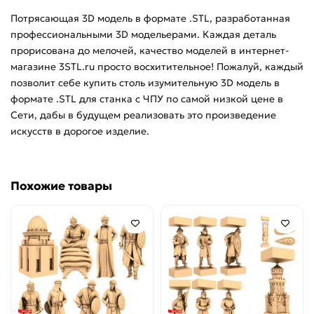
Потрясающая 3D модель в формате .STL, разработанная
Рукоятки
профессиональными 3D модельерами. Каждая деталь
прорисована до мелочей, качество моделей в интернет-
Фасады
магазине 3STL.ru просто восхитительное! Пожалуй, каждый
позволит себе купить столь изумительную 3D модель в
Цветы
формате .STL для станка с ЧПУ по самой низкой цене в
Сети, дабы в будущем реализовать это произведение
Часы
искусств в дорогое изделие.
8 марта
Похожие товары
Статуэтки
Шахматы
Центральный декор