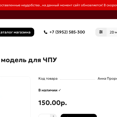
ставленные неудобства , на данный момент сайт обновляется! В скором
+7 (3952) 585-300
аталог магазина
D модель для ЧПУ
Код товара
Анна Прор
В наличии ✓
150.00р.