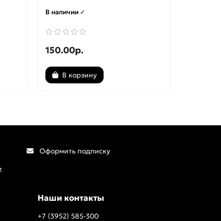
В наличии ✓
В наличи
150.00р.
150.00
В корзину
В ко
Оформить подписку
и
Наши контакты
+7 (3952) 585-300