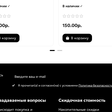
ичии ✓
В наличии ✓
00р.
150.00р.
В корзину
В корзину
сь
Я прочитал(а) и согласен(на) с условиями
Политика безопасност
 задаваемые вопросы
Скидочная стоимость
исходит покупка и
Накопительные скидки