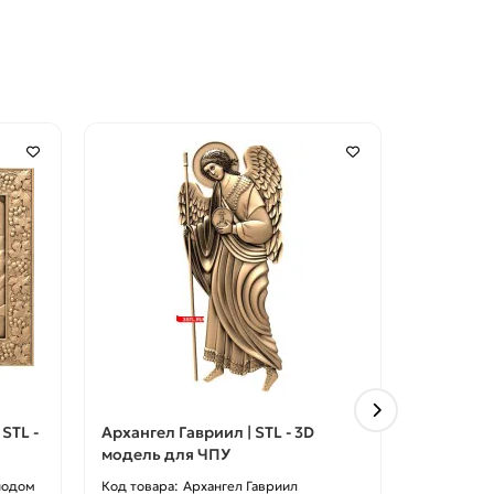
STL -
Архангел Гавриил | STL - 3D
Архангел 
модель для ЧПУ
модель 
подом
Архангел Гавриил