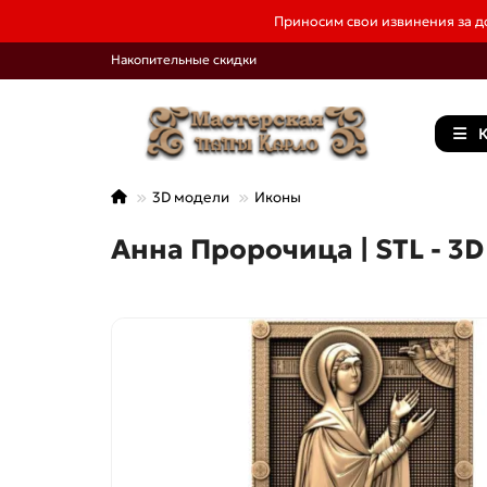
Приносим свои извинения за до
Накопительные скидки
К
3D модели
Иконы
Анна Пророчица | STL - 3