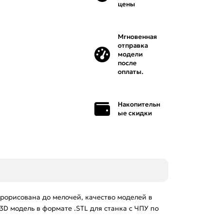
цены
Мгновенная
отправка
модели
после
оплаты.
Накопительн
ые скидки
рорисована до мелочей, качество моделей в
3D модель в формате .STL для станка с ЧПУ по