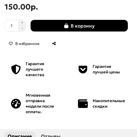
150.00р.
Мебель
Нарды
В корзину
Панели
В избранное
Панно
Гарантия
Гарантия
лучшего
Пепельницы
лучшей цены
качества
Персонажи
Мгновенная
отправка
Накопительные
Рамки
модели после
скидки
оплаты.
Решетки
Розетки
Описание
Отзывы