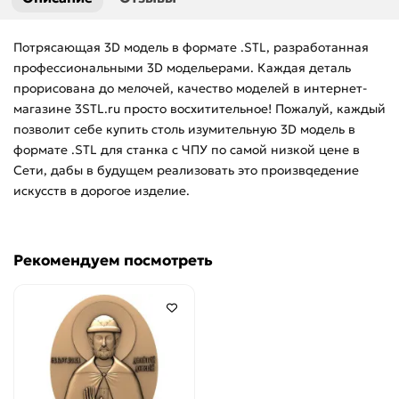
Рукоятки
Потрясающая 3D модель в формате .STL, разработанная
профессиональными 3D модельерами. Каждая деталь
Фасады
прорисована до мелочей, качество моделей в интернет-
магазине 3STL.ru просто восхитительное! Пожалуй, каждый
Цветы
позволит себе купить столь изумительную 3D модель в
формате .STL для станка с ЧПУ по самой низкой цене в
Часы
Сети, дабы в будущем реализовать это произвqедение
искусств в дорогое изделие.
8 марта
Статуэтки
Рекомендуем посмотреть
Шахматы
Центральный декор