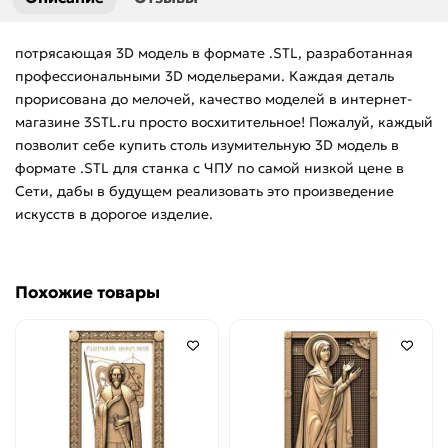
Рукоятки
потрясающая 3D модель в формате .STL, разработанная
профессиональными 3D модельерами. Каждая деталь
Фасады
прорисована до мелочей, качество моделей в интернет-
магазине 3STL.ru просто восхитительное! Пожалуй, каждый
Цветы
позволит себе купить столь изумительную 3D модель в
формате .STL для станка с ЧПУ по самой низкой цене в
Часы
Сети, дабы в будущем реализовать это произведение
искусств в дорогое изделие.
8 марта
Статуэтки
Похожие товары
Шахматы
Центральный декор