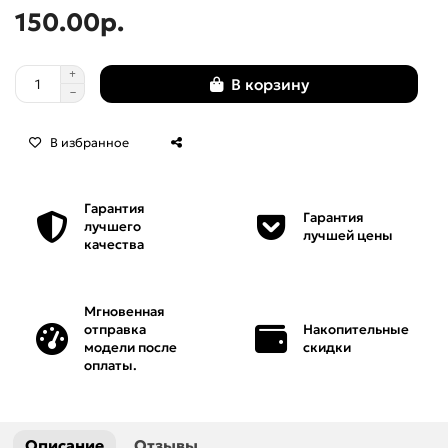
150.00р.
Мебель
Нарды
В корзину
Панели
В избранное
Панно
Гарантия
Гарантия
лучшего
Пепельницы
лучшей цены
качества
Персонажи
Мгновенная
отправка
Накопительные
Рамки
модели после
скидки
оплаты.
Решетки
Розетки
Описание
Отзывы