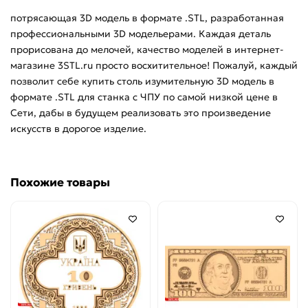
потрясающая 3D модель в формате .STL, разработанная
Рукоятки
профессиональными 3D модельерами. Каждая деталь
прорисована до мелочей, качество моделей в интернет-
Фасады
магазине 3STL.ru просто восхитительное! Пожалуй, каждый
позволит себе купить столь изумительную 3D модель в
Цветы
формате .STL для станка с ЧПУ по самой низкой цене в
Сети, дабы в будущем реализовать это произведение
Часы
искусств в дорогое изделие.
8 марта
Похожие товары
Статуэтки
Шахматы
Центральный декор