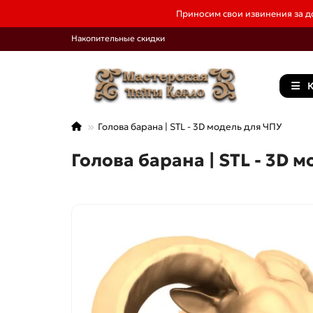
Приносим свои извинения за до
Накопительные скидки
К
Голова барана | STL - 3D модель для ЧПУ
Голова барана | STL - 3D 