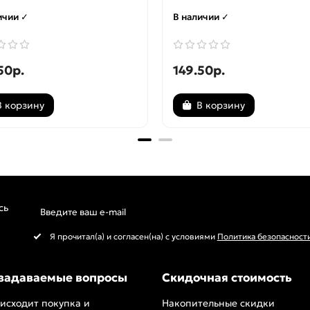
ичии ✓
В наличии ✓
50р.
149.50р.
В корзину
В корзину
сь
Я прочитал(а) и согласен(на) с условиями
Политика безопасност
 задаваемые вопросы
Скидочная стоимость
исходит покупка и
Накопительные скидки