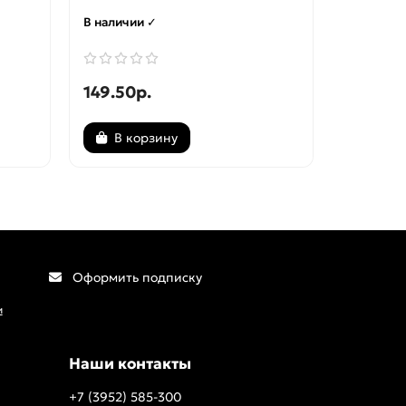
В наличии ✓
В наличи
149.50р.
149.50р
В корзину
В ко
Оформить подписку
и
Наши контакты
+7 (3952) 585-300