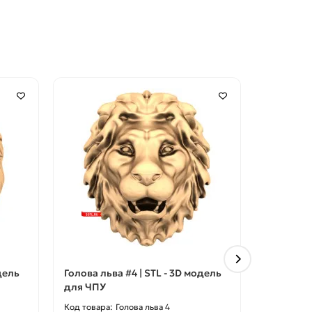
дель
Голова льва #4 | STL - 3D модель
Голова ль
для ЧПУ
для ЧПУ
Голова льва 4